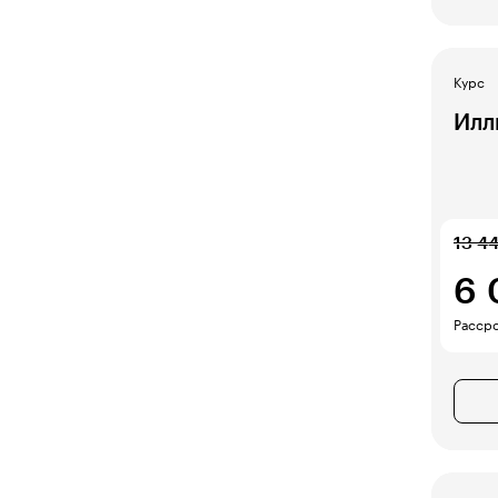
Курс
Илл
13 4
6
Рассро