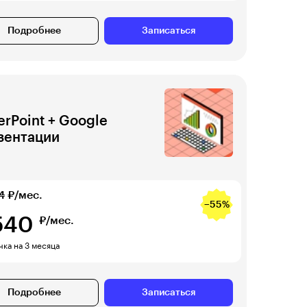
Подробнее
Записаться
rPoint + Google
зентации
4
₽/мес.
−55%
540
₽/мес.
ка на 3 месяца
Подробнее
Записаться