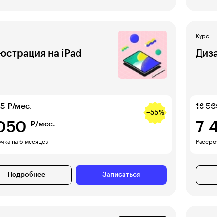
Курс
юстрация на iPad
Диз
45
₽/мес.
16 56
−55%
 050
7 
₽/мес.
чка на 6 месяцев
Рассроч
Подробнее
Записаться