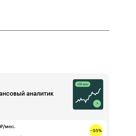
ансовый аналитик
₽/мес.
−55%