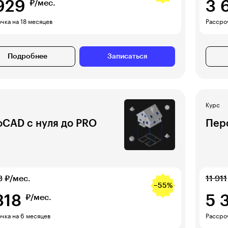
929
3 
₽/мес.
чка на 18 месяцев
Рассроч
Подробнее
Записаться
Курс
oCAD с нуля до PRO
Пер
8
₽/мес.
11 911
−55%
318
5 
₽/мес.
чка на 6 месяцев
Рассроч