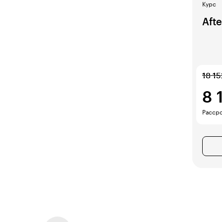
Курс
Afte
18 15
8 
Рассро