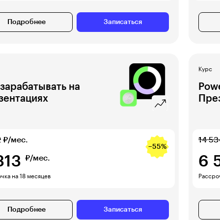
Подробнее
Записаться
Курс
 зарабатывать на
Powe
зентациях
Пре
2
₽/мес.
14 53
−55%
313
6 
₽/мес.
чка на 18 месяцев
Рассроч
Подробнее
Записаться