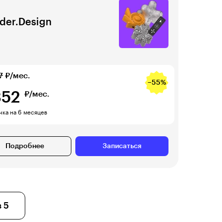
der.Design
7
₽/мес.
−55%
352
₽/мес.
чка на 6 месяцев
Подробнее
Записаться
 5