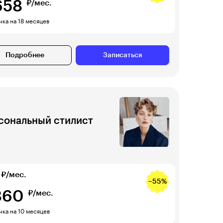
658
₽/мес.
ка на 18 месяцев
Подробнее
Записаться
сональный стилист
₽/мес.
−55%
360
₽/мес.
ка на 10 месяцев