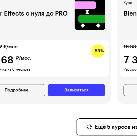
Курс
r Effects с нуля до PRO
Blen
2
₽/мес.
16 33
−55%
168
7 
₽/мес.
чка на 6 месяцев
Рассро
Подробнее
Записаться
Ещё 5 курсов из