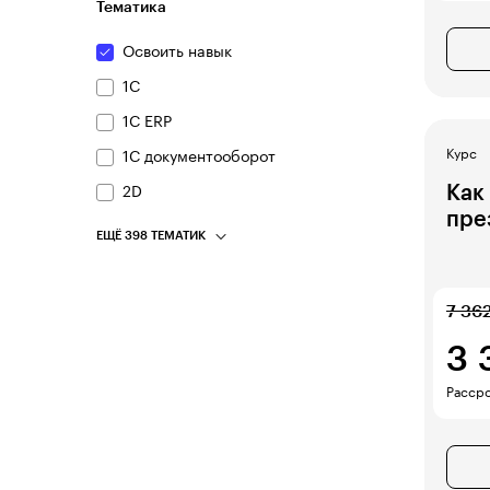
Тематика
Освоить навык
1С
1С ERP
Курс
1С документооборот
Как
2D
пре
ЕЩЁ 398 ТЕМАТИК
7 36
3 
Рассро