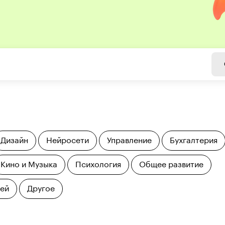
Дизайн
Нейросети
Управление
Бухгалтерия
Кино и Музыка
Психология
Общее развитие
тей
Другое