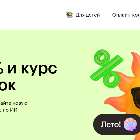
Для детей
Онлайн-ко
 и курс
ок
вайте новую
с по ИИ