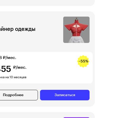
айнер одежды
6
₽/мес.
−55%
455
₽/мес.
ка на 10 месяцев
Подробнее
Записаться