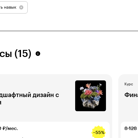
ь навык
сы (15)
Курс
дшафтный дизайн с
Фин
я
0
₽/мес.
8 128
−55%