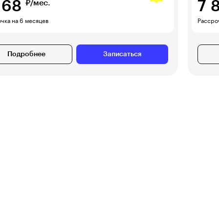
168
7 
₽/мес.
чка на 6 месяцев
Рассро
Подробнее
Записаться