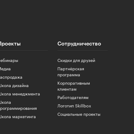
Проекты
Сотрудничество
Вебинары
Скидки для друзей
Медиа
Партнёрская
программа
Распродажа
Корпоративным
кола дизайна
клиентам
Школа менеджмента
Работодателям
Школа
Логотип Skillbox
программирования
Социальные проекты
кола маркетинга