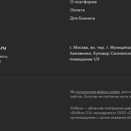
О платформе
Оплата
Для бизнеса
.ru
г. Москва, вн. тер. г. Муницип
Хамовники, бульвар Смоленски
ессу,
помещение 1/3
с
Мы
используем файлы cookie
, для 
сайтом. Если вы не согласны на их
Skillbox — облачная платформа ци
«Skillbox 2.0» принадлежит ООО «
организациями с целью оказания об