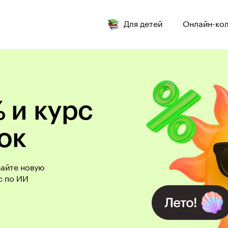
Для детей
Онлайн-ко
 и курс
ок
вайте новую
с по ИИ