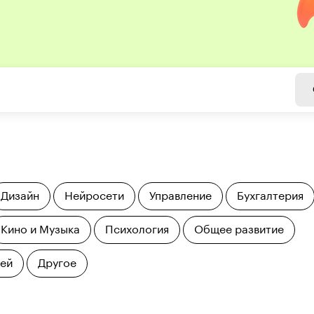
Дизайн
Нейросети
Управление
Бухгалтерия
Кино и Музыка
Психология
Общее развитие
тей
Другое