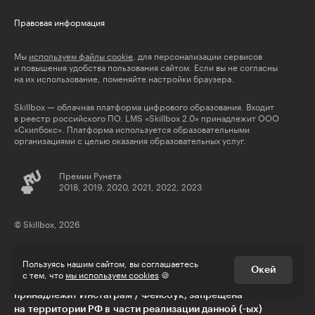
Правовая информация
Мы
используем файлы cookie
, для персонализации сервисов
и повышения удобства пользования сайтом. Если вы не согласны
на их использование, поменяйте настройки браузера.
Skillbox — облачная платформа цифрового образования. Входит
в реестр российского ПО. LMS «Skillbox 2.0» принадлежит ООО
«Скилбокс». Платформа используется образовательными
организациями с целью оказания образовательных услуг.
Премии Рунета
2018, 2019, 2020, 2021, 2022, 2023
© Skillbox, 2026
Пользуясь нашим сайтом, вы соглашаетесь
Окей
с тем, что
мы используем cookies
🍪
** деятельность компании Meta Platforms Inc., которой
принадлежит Инстаграм / Фейсбук, запрещена
на территории РФ в части реализации данной (-ых)