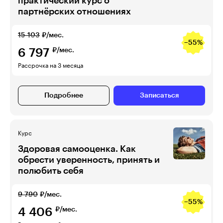
практический курс о
партнёрских отношениях
15 103
₽/мес.
−55%
6 797
₽/мес.
Рассрочка на 3 месяца
Подробнее
Записаться
Курс
Здоровая самооценка. Как
обрести уверенность, принять и
полюбить себя
9 790
₽/мес.
−55%
4 406
₽/мес.