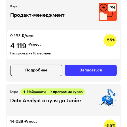
Курс
Продакт-менеджмент
9 153
₽/мес.
−55%
4 119
₽/мес.
Рассрочка на 18 месяцев
Подробнее
Записаться
Курс
Нейросети — в программе курса
Data Analyst с нуля до Junior
14 029
₽/мес.
−55%