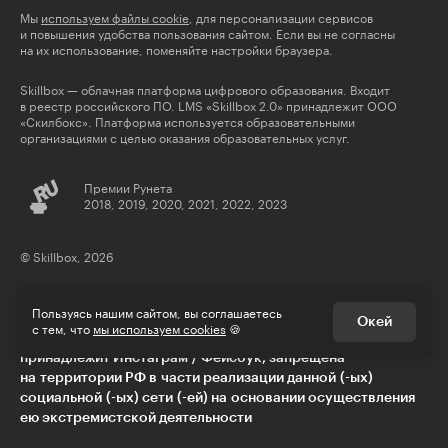
Мы
используем файлы cookie
, для персонализации сервисов
и повышения удобства пользования сайтом. Если вы не согласны
на их использование, поменяйте настройки браузера.
Skillbox — облачная платформа цифрового образования. Входит
в реестр российского ПО. LMS «Skillbox 2.0» принадлежит ООО
«Скилбокс». Платформа используется образовательными
организациями с целью оказания образовательных услуг.
Премии Рунета
2018, 2019, 2020, 2021, 2022, 2023
© Skillbox, 2026
Пользуясь нашим сайтом, вы соглашаетесь
Окей
с тем, что
мы используем cookies
🍪
** деятельность компании Meta Platforms Inc., которой
принадлежит Инстаграм / Фейсбук, запрещена
на территории РФ в части реализации данной (-ых)
социальной (-ых) сети (-ей) на основании осуществления
ею экстремистской деятельности