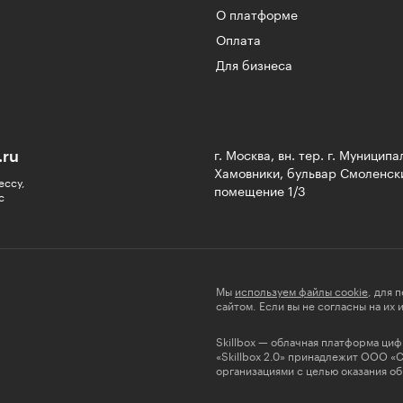
О платформе
Оплата
Для бизнеса
.ru
г. Москва, вн. тер. г. Муницип
Хамовники, бульвар Смоленски
ессу,
помещение 1/3
с
Мы
используем файлы cookie
, для 
сайтом. Если вы не согласны на их
Skillbox — облачная платформа ци
«Skillbox 2.0» принадлежит ООО «
организациями с целью оказания об