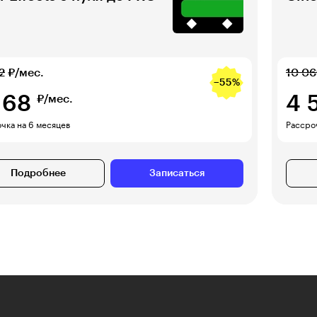
2
₽/мес.
10 0
−55%
168
4 
₽/мес.
чка на 6 месяцев
Рассро
Подробнее
Записаться