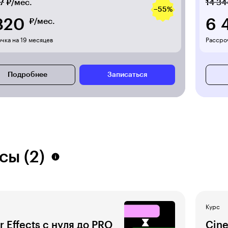
7
₽/мес.
14 34
−55%
820
6 
₽/мес.
чка на 19 месяцев
Рассроч
Подробнее
Записаться
сы (2)
Курс
r Effects с нуля до PRO
Cine