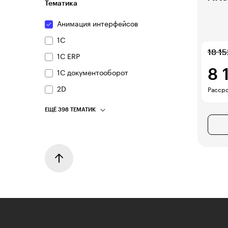
Тематика
Анимация интерфейсов
1С
18 15
1С ERP
8 
1С документооборот
2D
Рассро
ЕЩЁ 398 ТЕМАТИК