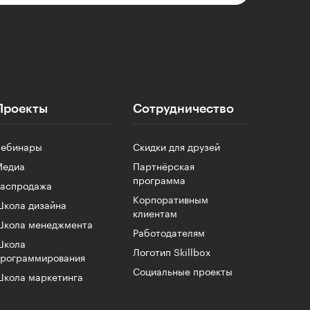
Проекты
Сотрудничество
Вебинары
Скидки для друзей
Медиа
Партнёрская
программа
Распродажа
Корпоративным
кола дизайна
клиентам
Школа менеджмента
Работодателям
Школа
Логотип Skillbox
программирования
Социальные проекты
кола маркетинга