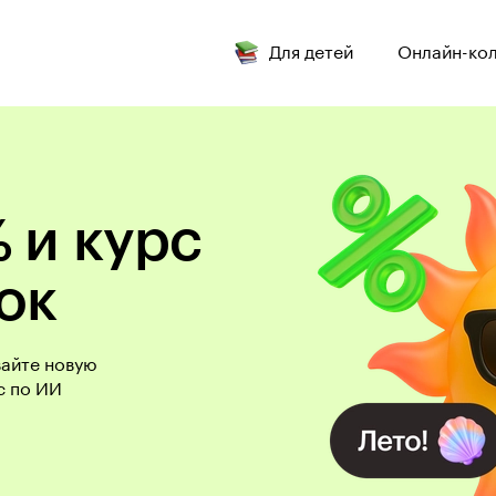
Для детей
Онлайн-ко
 и курс
ок
вайте новую
с по ИИ