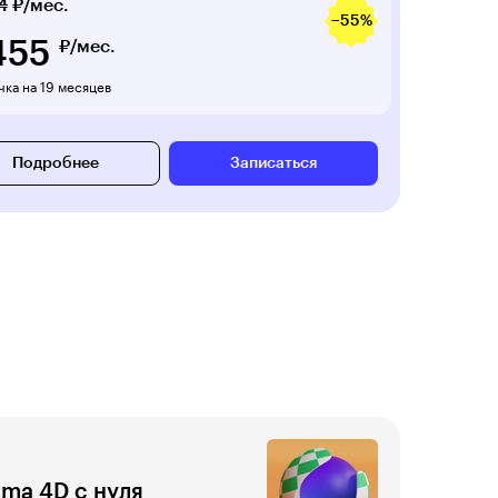
4
₽/мес.
−55%
455
₽/мес.
ка на 19 месяцев
Подробнее
Записаться
ma 4D с нуля