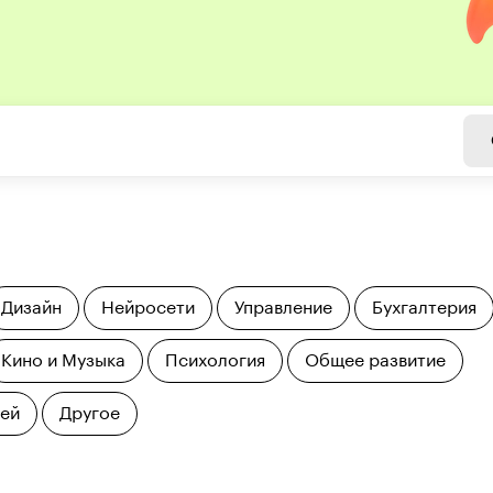
Дизайн
Нейросети
Управление
Бухгалтерия
Кино и Музыка
Психология
Общее развитие
тей
Другое