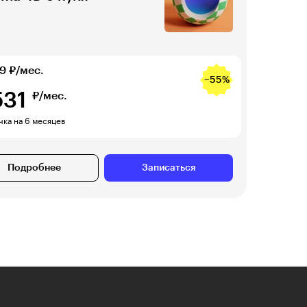
69
₽/мес.
−55%
531
₽/мес.
чка на 6 месяцев
Подробнее
Записаться