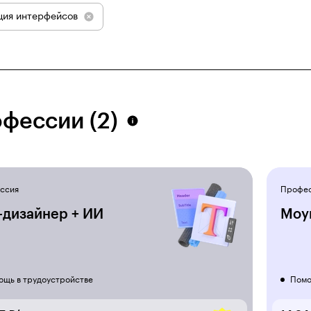
ция интерфейсов
фессии (2)
ссия
Профе
-дизайнер + ИИ
Моу
ощь в трудоустройстве
Помо