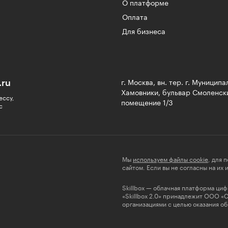
О платформе
Оплата
Для бизнеса
.ru
г. Москва, вн. тер. г. Муницип
Хамовники, бульвар Смоленски
ессу,
помещение 1/3
с
Мы
используем файлы cookie
, для 
сайтом. Если вы не согласны на их
Skillbox — облачная платформа ци
«Skillbox 2.0» принадлежит ООО «
организациями с целью оказания об