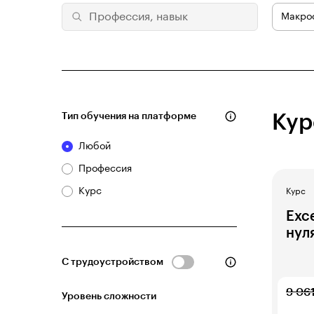
Макро
Тип обучения на платформе
Кур
Любой
Профессия
Курс
Курс
Exc
нул
С трудоустройством
9 06
Уровень сложности