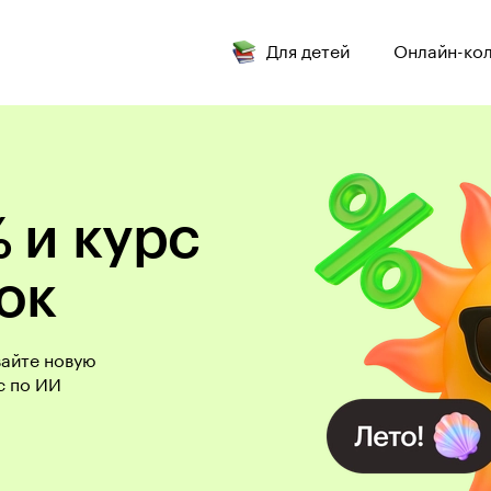
Для детей
Онлайн-ко
 и курс
ок
вайте новую
с по ИИ