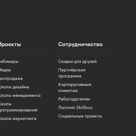
Проекты
Сотрудничество
Вебинары
Скидки для друзей
Медиа
Партнёрская
программа
Распродажа
Корпоративным
кола дизайна
клиентам
Школа менеджмента
Работодателям
Школа
Логотип Skillbox
программирования
Социальные проекты
кола маркетинга