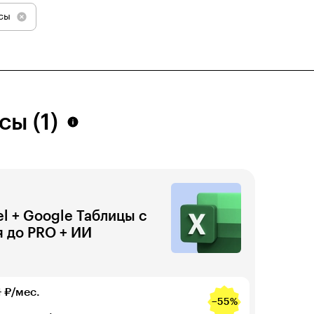
сы
сы (1)
el + Google Таблицы с
я до PRO + ИИ
1
₽/мес.
−55%