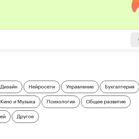
Дизайн
Нейросети
Управление
Бухгалтерия
Кино и Музыка
Психология
Общее развитие
тей
Другое