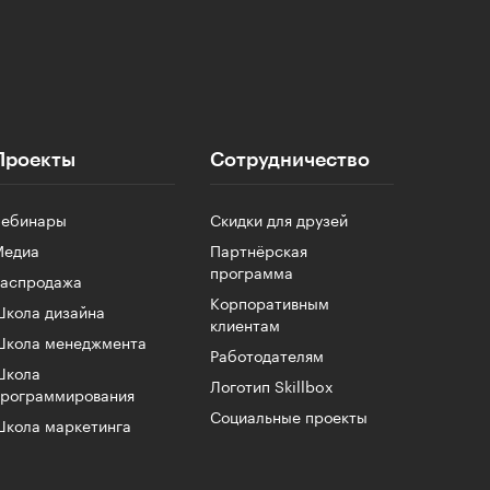
Проекты
Сотрудничество
Вебинары
Скидки для друзей
Медиа
Партнёрская
программа
Распродажа
Корпоративным
кола дизайна
клиентам
Школа менеджмента
Работодателям
Школа
Логотип Skillbox
программирования
Социальные проекты
кола маркетинга