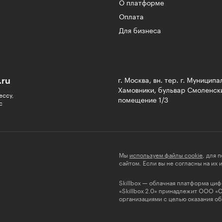
О платформе
Оплата
Для бизнеса
.ru
г. Москва, вн. тер. г. Муницип
Хамовники, бульвар Смоленски
ессу,
помещение 1/3
с
Мы
используем файлы cookie
, для 
сайтом. Если вы не согласны на их
Skillbox — облачная платформа ци
«Skillbox 2.0» принадлежит ООО «
организациями с целью оказания об