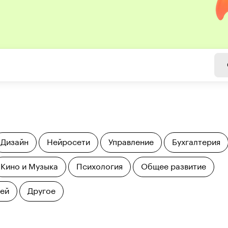
Дизайн
Нейросети
Управление
Бухгалтерия
Кино и Музыка
Психология
Общее развитие
тей
Другое