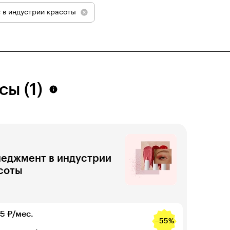
 в индустрии красоты
сы (1)
еджмент в индустрии
соты
75
₽/мес.
−55%