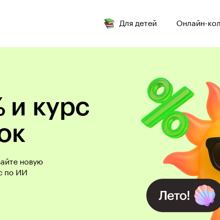
Для детей
Онлайн-ко
 и курс
ок
вайте новую
с по ИИ