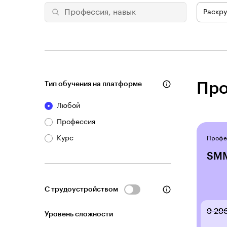
Раскру
Тип обучения на платформе
Про
Любой
Профессия
Курс
Профе
SMM
С трудоустройством
9 29
Уровень сложности