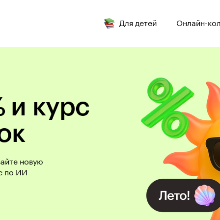
Для детей
Онлайн-ко
 и курс
ок
вайте новую
с по ИИ