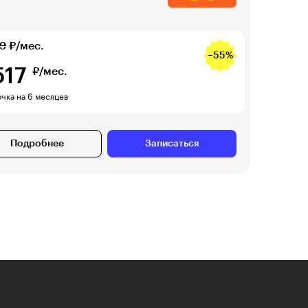
59
₽/мес.
−55%
517
₽/мес.
чка на 6 месяцев
Подробнее
Записаться