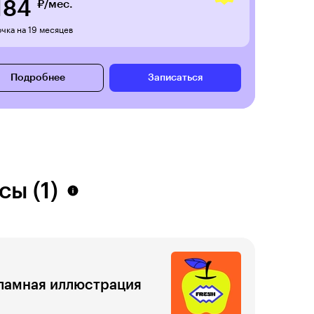
184
₽/мес.
чка на 19 месяцев
Подробнее
Записаться
сы (1)
ламная иллюстрация