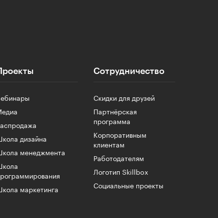
Проекты
Сотрудничество
Вебинары
Скидки для друзей
Медиа
Партнёрская
программа
Распродажа
Корпоративным
кола дизайна
клиентам
Школа менеджмента
Работодателям
Школа
Логотип Skillbox
программирования
Социальные проекты
кола маркетинга