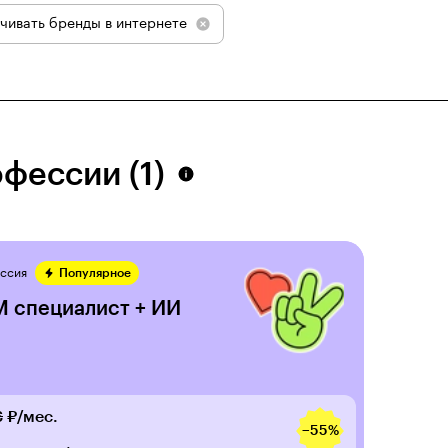
чивать бренды в интернете
фессии (1)
ссия
Популярное
 специалист + ИИ
6
₽/мес.
−55%