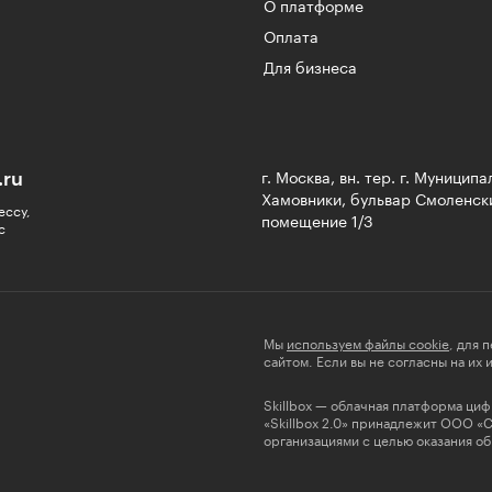
О платформе
Оплата
Для бизнеса
.ru
г. Москва, вн. тер. г. Муницип
Хамовники, бульвар Смоленски
ессу,
помещение 1/3
с
Мы
используем файлы cookie
, для 
сайтом. Если вы не согласны на их
Skillbox — облачная платформа ци
«Skillbox 2.0» принадлежит ООО «
организациями с целью оказания об