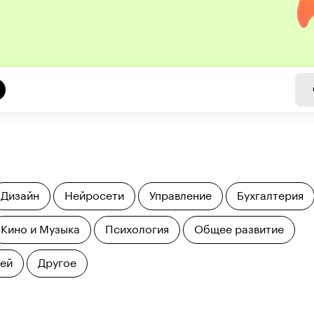
Дизайн
Нейросети
Управление
Бухгалтерия
Кино и Музыка
Психология
Общее развитие
тей
Другое