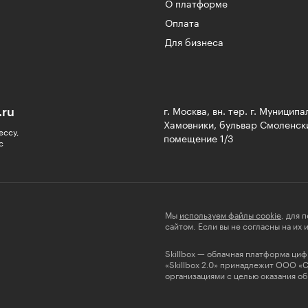
О платформе
Оплата
Для бизнеса
.ru
г. Москва, вн. тер. г. Муницип
Хамовники, бульвар Смоленски
ессу,
помещение 1/3
с
Мы
используем файлы cookie
, для 
сайтом. Если вы не согласны на их
Skillbox — облачная платформа ци
«Skillbox 2.0» принадлежит ООО «
организациями с целью оказания об