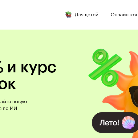
Для детей
Онлайн-ко
 и курс
ок
вайте новую
с по ИИ