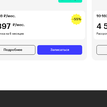
38
₽/мес.
10 18
−55%
397
4 
₽/мес.
чка на 6 месяцев
Рассроч
Подробнее
Записаться