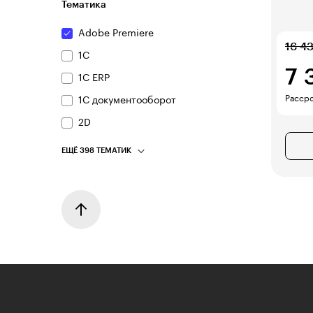
Тематика
Adobe Premiere
16 4
1С
7 
1С ERP
Рассро
1С документооборот
2D
ЕЩЁ 398 ТЕМАТИК