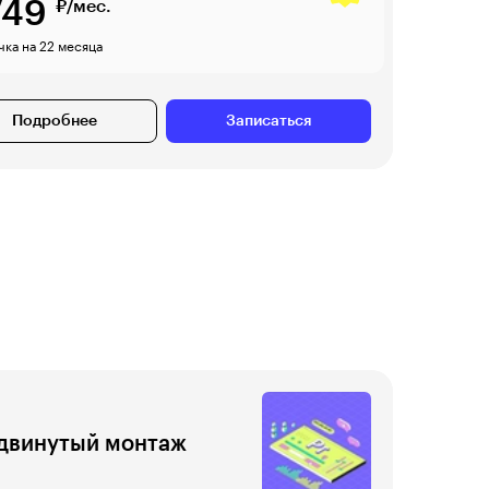
749
₽/мес.
ка на 22 месяца
Подробнее
Записаться
двинутый монтаж