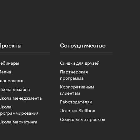
Проекты
Сотрудничество
Вебинары
Скидки для друзей
Медиа
Партнёрская
программа
Распродажа
Корпоративным
кола дизайна
клиентам
Школа менеджмента
Работодателям
Школа
Логотип Skillbox
программирования
Социальные проекты
кола маркетинга