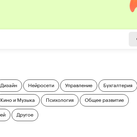
Дизайн
Нейросети
Управление
Бухгалтерия
Кино и Музыка
Психология
Общее развитие
тей
Другое