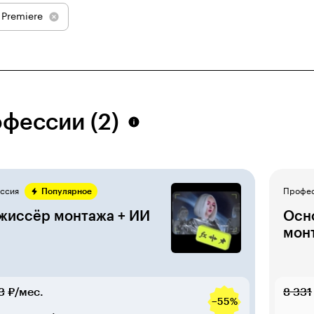
Premiere
фессии (2)
ссия
Популярное
Профе
иссёр монтажа + ИИ
Осн
мон
3
₽/мес.
8 331
−55%