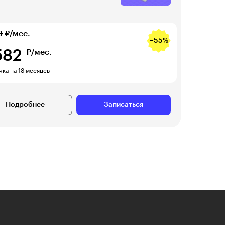
3
₽/мес.
−55%
582
₽/мес.
ка на 18 месяцев
Подробнее
Записаться