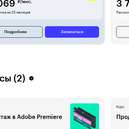
 069
3 
₽/мес.
чка на 25 месяцев
Рассроч
Подробнее
Записаться
сы (2)
Курс
таж в Adobe Premiere
Про