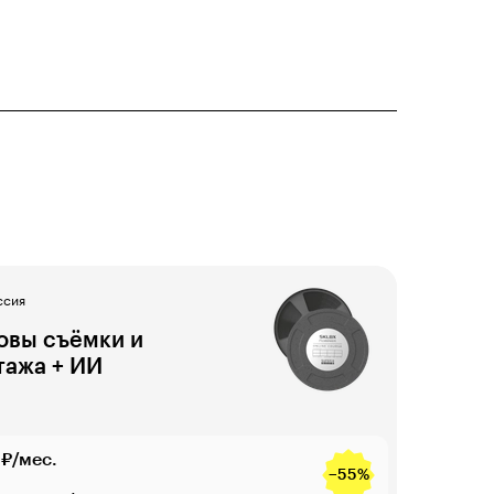
ссия
овы съёмки и
тажа + ИИ
₽/мес.
−55%