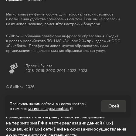
Мы
используем файлы cookie
, для персонализации сервисов
и повышения удобства пользования сайтом. Если вы не согласны
на их использование, поменяйте настройки браузера.
Skillbox — облачная платформа цифрового образования. Входит
в реестр российского ПО. LMS «Skillbox 2.0» принадлежит ООО
«Скилбокс». Платформа используется образовательными
организациями с целью оказания образовательных услуг.
Премии Рунета
2018, 2019, 2020, 2021, 2022, 2023
© Skillbox, 2026
Пользуясь нашим сайтом, вы соглашаетесь
Окей
с тем, что
мы используем cookies
🍪
** деятельность компании Meta Platforms Inc., которой
принадлежит Инстаграм / Фейсбук, запрещена
на территории РФ в части реализации данной (-ых)
социальной (-ых) сети (-ей) на основании осуществления
ею экстремистской деятельности