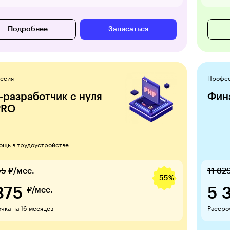
Подробнее
Записаться
ссия
Профе
-разработчик с нуля
Фин
PRO
ощь в трудоустройстве
55
₽/мес.
11 82
−55%
875
5 
₽/мес.
чка на 16 месяцев
Рассроч