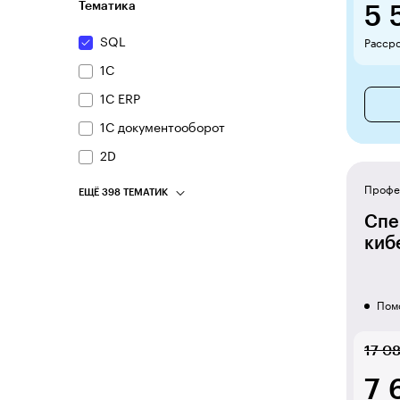
Тематика
5 
SQL
Рассро
1С
1С ERP
1С документооборот
2D
Профе
ЕЩЁ 398 ТЕМАТИК
Спе
киб
Пом
17 0
7 