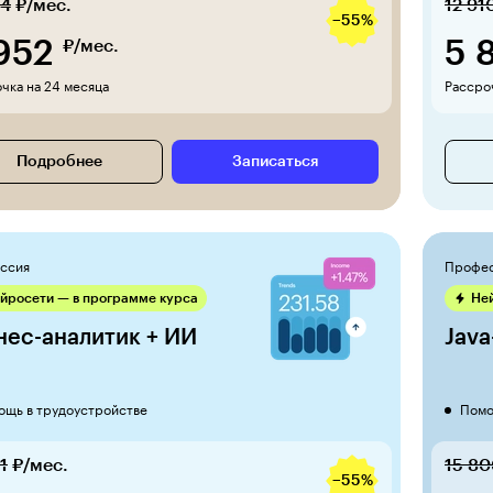
04
₽/мес.
12 91
−55%
952
5 
₽/мес.
чка на 24 месяца
Рассроч
Подробнее
Записаться
ссия
Профе
йросети — в программе курса
Не
нес-аналитик + ИИ
Java
ощь в трудоустройстве
Помо
1
₽/мес.
15 80
−55%