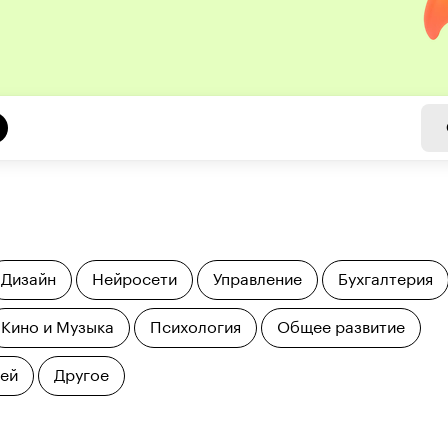
Дизайн
Нейросети
Управление
Бухгалтерия
Кино и Музыка
Психология
Общее развитие
тей
Другое