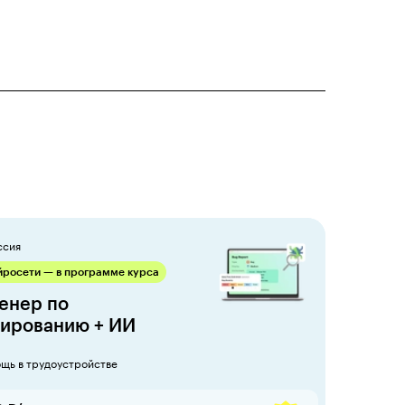
ссия
йросети — в программе курса
енер по
тированию + ИИ
щь в трудоустройстве