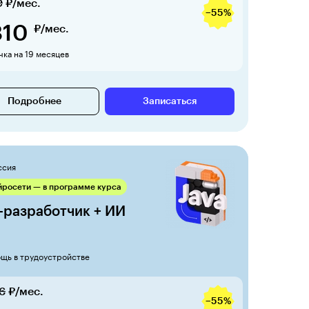
0
₽/мес.
−55%
810
₽/мес.
ка на 19 месяцев
Подробнее
Записаться
ссия
йросети — в программе курса
-разработчик + ИИ
щь в трудоустройстве
6
₽/мес.
−55%