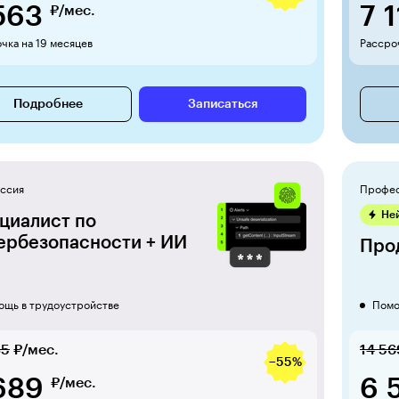
563
7 
₽/мес.
чка на 19 месяцев
Рассроч
Подробнее
Записаться
ссия
Профе
Не
циалист по
ербезопас­но­сти + ИИ
Про
ощь в трудоустройстве
Помо
85
₽/мес.
14 56
−55%
689
6 
₽/мес.