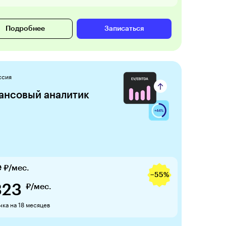
Подробнее
Записаться
ссия
ансовый аналитик
9
₽/мес.
−55%
323
₽/мес.
ка на 18 месяцев