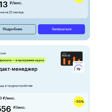
113
₽/мес.
ка на 22 месяца
Подробнее
Записаться
ссия
йросети — в программе курса
дакт-менеджер
щь в трудоустройстве
9
₽/мес.
−55%
556
₽/мес.