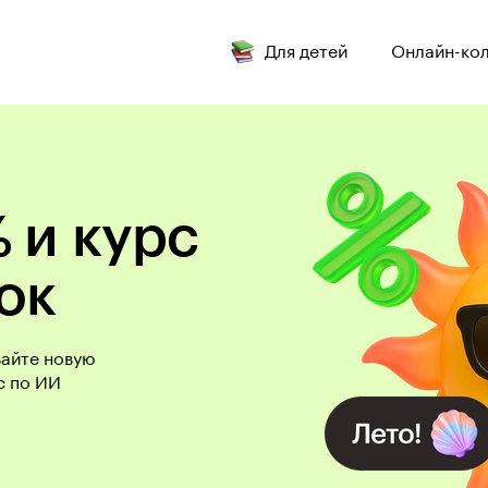
Для детей
Онлайн-ко
 и курс
ок
вайте новую
с по ИИ