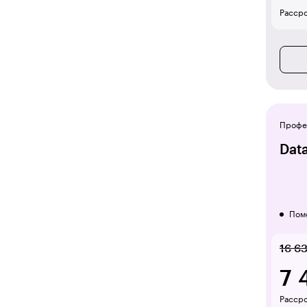
Рассро
Профе
Dat
Пом
16 6
7 
Рассро