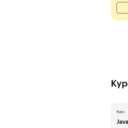
Кур
Курс
Jav