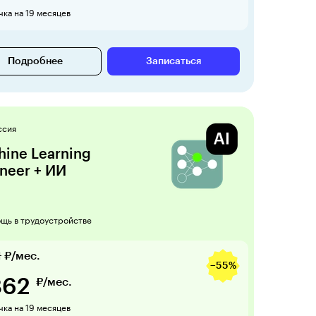
ка на 19 месяцев
Подробнее
Записаться
ссия
ine Learning
neer + ИИ
щь в трудоустройстве
1
₽/мес.
−55%
862
₽/мес.
ка на 19 месяцев