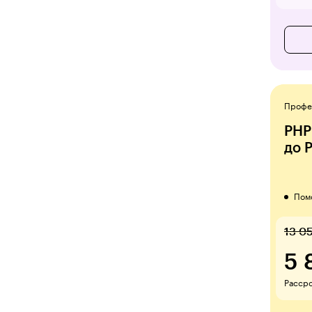
Профе
PHP
до 
Пом
13 0
5 
Рассро