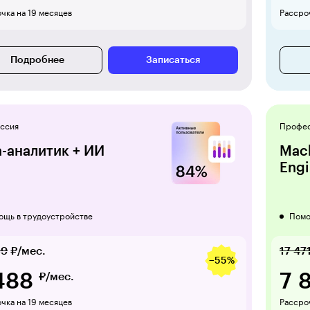
чка на 19 месяцев
Рассроч
Подробнее
Записаться
ссия
Профе
a-аналитик + ИИ
Mach
Engi
ощь в трудоустройстве
Помо
39
₽/мес.
17 47
−55%
488
7 
₽/мес.
чка на 19 месяцев
Рассроч