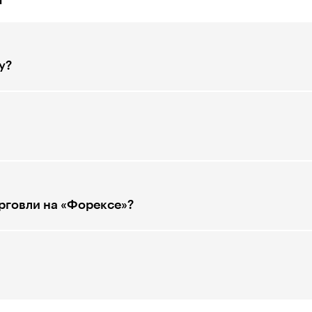
у?
рговли на «Форексе»?