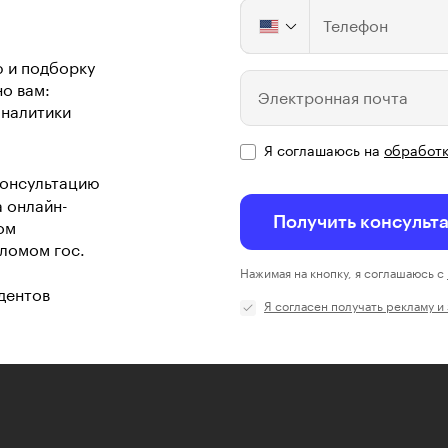
Телефон
ю и подборку
о вам:
Электронная почта
аналитики
Я соглашаюсь на
обработк
консультацию
а онлайн-
Получить консульт
ом
ломом гос.
Нажимая на кнопку, я соглашаюсь с
дентов
Я согласен получать рекламу и