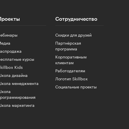
Проекты
Сотрудничество
Вебинары
Скидки для друзей
Медиа
Партнёрская
программа
Распродажа
Корпоративным
есплатные курсы
клиентам
killbox Kids
Работодателям
кола дизайна
Логотип Skillbox
Школа менеджмента
Социальные проекты
Школа
программирования
кола маркетинга