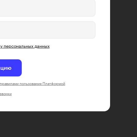
у персональных данных
ацию
правилами пользования Платформой
 звонки