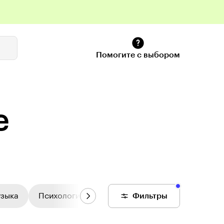
Помогите с выбором
е
узыка
Психология
Цифровой колледж
Фильтры
Общее