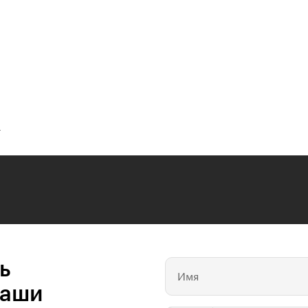
г
ь
Имя
ваши