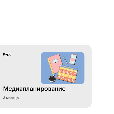
Курс
Медиапланирова­ние
3 месяца