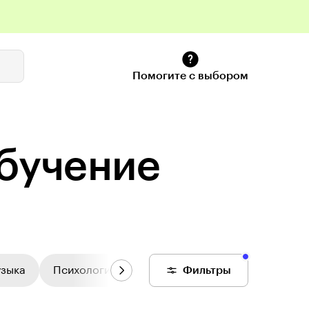
Помогите с выбором
обучение
узыка
Психология
Цифровой колледж
Фильтры
Общее