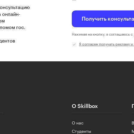
консультацию
а онлайн-
Получить консульт
ом
ломом гос.
Нажимая на кнопку, я соглашаюсь с
дентов
Я согласен получать рекламу и
О Skillbox
О нас
Студенты