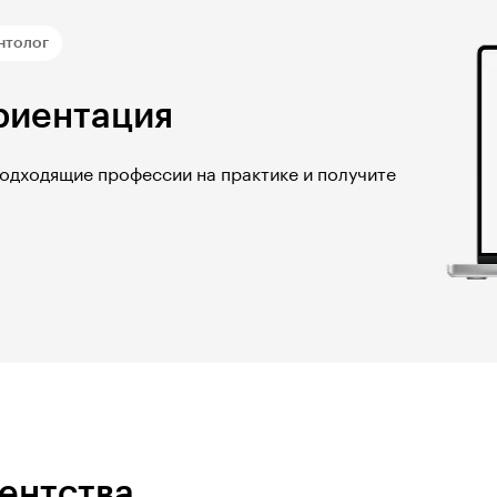
нтолог
риентация
подходящие профессии на практике и получите
гентства