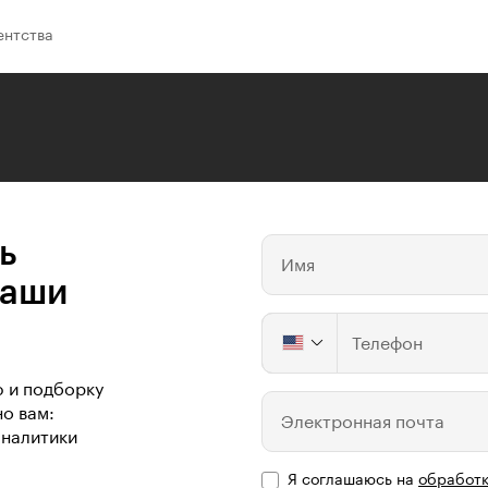
гентства
ь
Имя
ваши
Телефон
ю и подборку
о вам:
Электронная почта
аналитики
Я соглашаюсь на
обработк