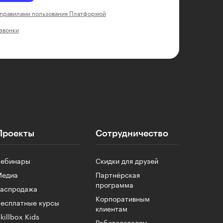
правилами пользования Платформой
 звонки
Проекты
Сотрудничество
Вебинары
Скидки для друзей
Медиа
Партнёрская
программа
Распродажа
Корпоративным
есплатные курсы
клиентам
killbox Kids