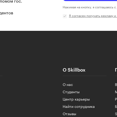
ломом гос.
Нажимая на кнопку, я соглашаюсь с
дентов
Я согласен получать рекламу и
О Skillbox
О нас
Студенты
Центр карьеры
Найти сотрудника
Б
Отзывы
S