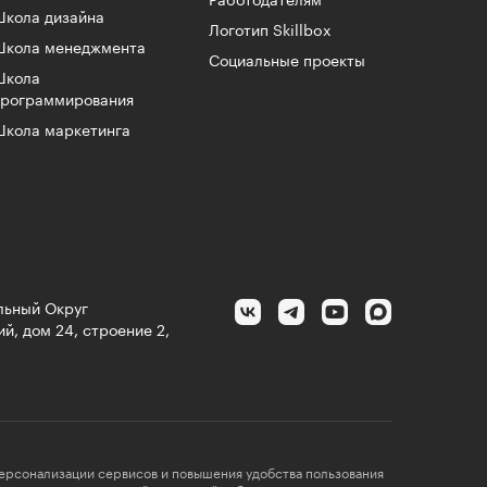
Работодателям
кола дизайна
Логотип Skillbox
Школа менеджмента
Социальные проекты
Школа
программирования
кола маркетинга
альный Округ
й, дом 24, строение 2,
персонализации сервисов и повышения удобства пользования