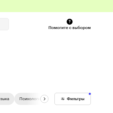
Помогите с выбором
узыка
Психология
Цифровой колледж
Фильтры
Общее