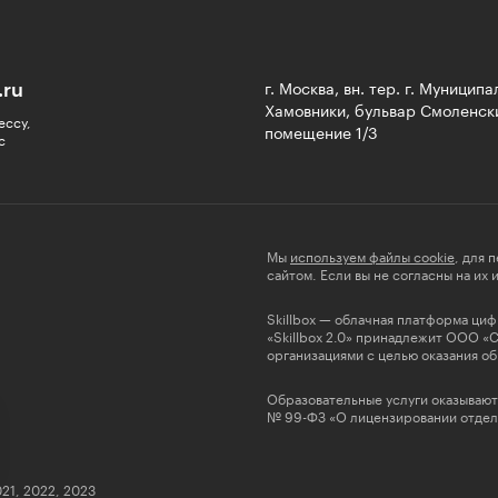
.ru
г. Москва, вн. тер. г. Муницип
Хамовники, бульвар Смоленски
ессу,
помещение 1/3
с
Мы
используем файлы cookie
, для 
сайтом. Если вы не согласны на их
Skillbox — облачная платформа ци
«Skillbox 2.0» принадлежит ООО «
организациями с целью оказания об
Образовательные услуги оказывают
№ 99-ФЗ «О лицензировании отдель
021, 2022, 2023