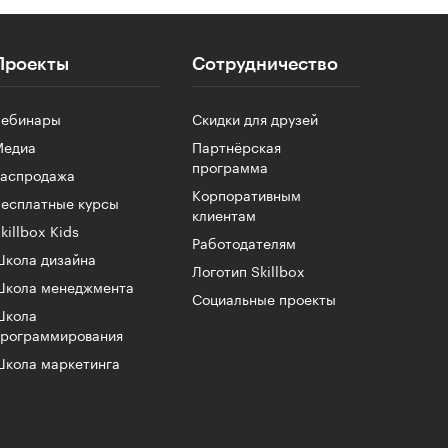
Проекты
Сотрудничество
Вебинары
Скидки для друзей
Медиа
Партнёрская
программа
Распродажа
Корпоративным
есплатные курсы
клиентам
killbox Kids
Работодателям
кола дизайна
Логотип Skillbox
Школа менеджмента
Социальные проекты
Школа
программирования
кола маркетинга