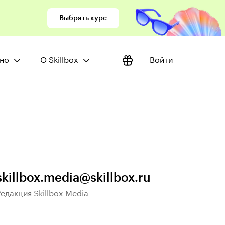
Выбрать курс
 меню:
Открыть меню:
но
О Skillbox
Войти
skillbox.media@skillbox.ru
едакция Skillbox Media