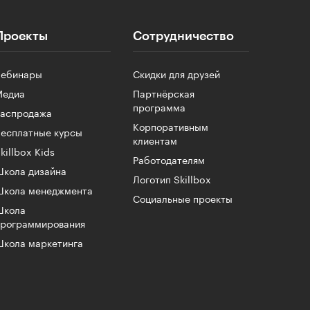
Проекты
Сотрудничество
Вебинары
Скидки для друзей
Медиа
Партнёрская
программа
Распродажа
Корпоративным
есплатные курсы
клиентам
killbox Kids
Работодателям
кола дизайна
Логотип Skillbox
Школа менеджмента
Социальные проекты
Школа
программирования
кола маркетинга