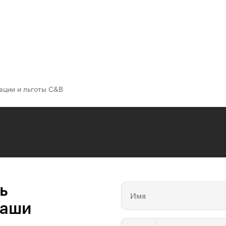
ации и льготы C&B
ь
Имя
ваши