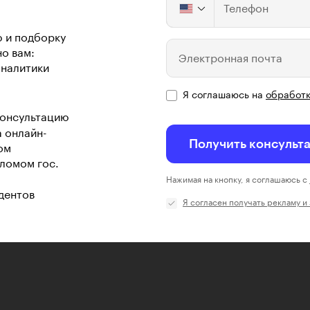
Телефон
ю и подборку
о вам:
Электронная почта
аналитики
Я соглашаюсь на
обработк
консультацию
а онлайн-
Получить консульт
ом
ломом гос.
Нажимая на кнопку, я соглашаюсь с
дентов
Я согласен получать рекламу и