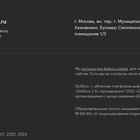
.ru
г. Москва, вн. тер. г. Муницип
Хамовники, бульвар Смоленски
ессу,
помещение 1/3
с
Мы
используем файлы cookie
, для 
сайтом. Если вы не согласны на их
Skillbox — облачная платформа ци
«Skillbox 2.0» принадлежит ООО «
организациями с целью оказания об
Образовательные услуги оказывают
№ 99-ФЗ «О лицензировании отдель
021, 2022, 2023