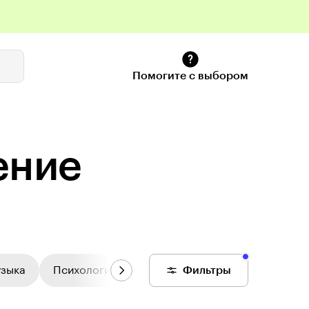
Помогите с выбором
ение
узыка
Психология
Цифровой колледж
Фильтры
Общее