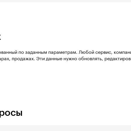
х
рованный по заданным параметрам. Любой сервис, компан
арах, продажах. Эти данные нужно обновлять, редактирова
просы