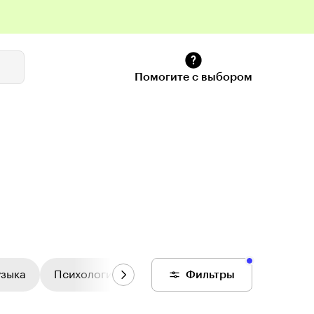
Помогите с выбором
узыка
Психология
Цифровой колледж
Фильтры
Общее