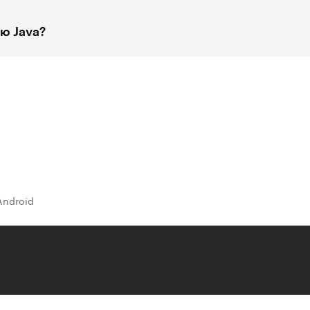
аю Java?
Android