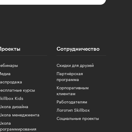
Проекты
Сотрудничество
Вебинары
Скидки для друзей
Медиа
Партнёрская
программа
Распродажа
Корпоративным
есплатные курсы
клиентам
killbox Kids
Работодателям
кола дизайна
Логотип Skillbox
Школа менеджмента
Социальные проекты
Школа
программирования