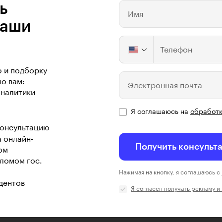
ь
Имя
ваши
Телефон
ю и подборку
о вам:
Электронная почта
аналитики
Я соглашаюсь на
обработк
консультацию
а онлайн-
Получить консульт
ом
ломом гос.
Нажимая на кнопку, я соглашаюсь с
дентов
Я согласен получать рекламу и