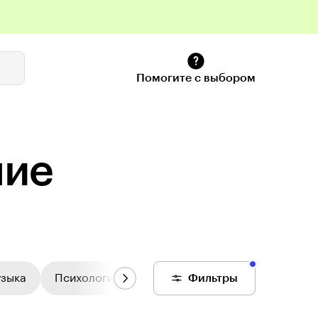
Помогите с выбором
ние
узыка
Психология
Цифровой колледж
Фильтры
Общее