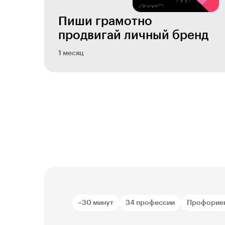
Пиши грамотно 
продвигай личный бренд
1 месяц
~30 минут
34 профессии
Профорие