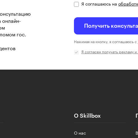
Я соглашаюсь на
обработк
консультацию
а онлайн-
Получить консульт
ом
ломом гос.
Нажимая на кнопку, я соглашаюсь с
дентов
Я согласен получать рекламу и
О Skillbox
О нас