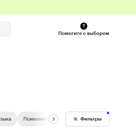
Помогите с выбором
узыка
Психология
Цифровой колледж
Фильтры
Общее