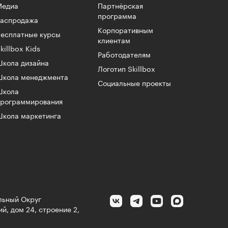
Медиа
Партнёрская
программа
Распродажа
Корпоративным
есплатные курсы
клиентам
killbox Kids
Работодателям
кола дизайна
Логотип Skillbox
Школа менеджмента
Социальные проекты
Школа
программирования
кола маркетинга
альный Округ
й, дом 24, строение 2,