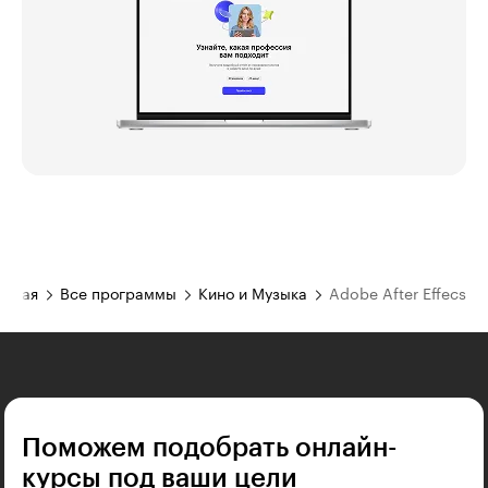
авная
Все программы
Кино и Музыка
Adobe After Effecs
Поможем подобрать онлайн-
курсы под ваши цели