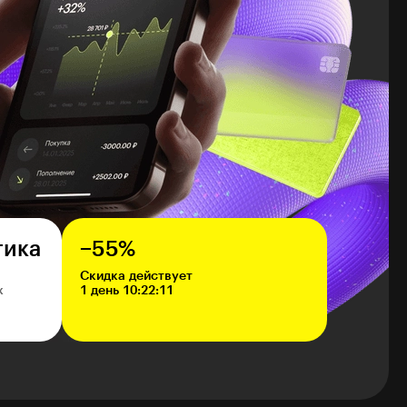
тика
−55%
Скидка действует
х
1 день 10:22:10