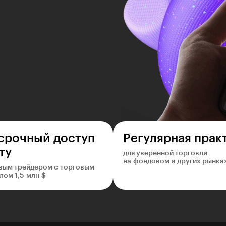
срочный доступ
Регулярная прак
ту
для уверенной торговли
на фондовом и других рынка
вым трейдером с торговым
лом 1,5 млн $