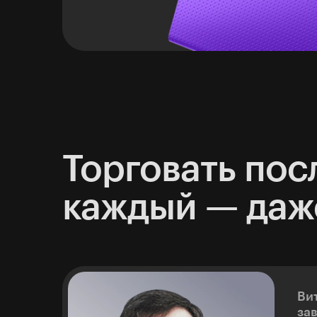
Торговать пос
каждый — даж
Ви
за