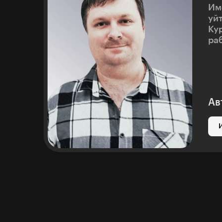
Им
уй
Ку
ра
Ав