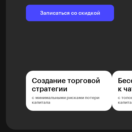
Записаться со скидкой
Создание торговой
Бес
стратегии
к ча
с минимальными рисками потери
с топо
капитала
капита