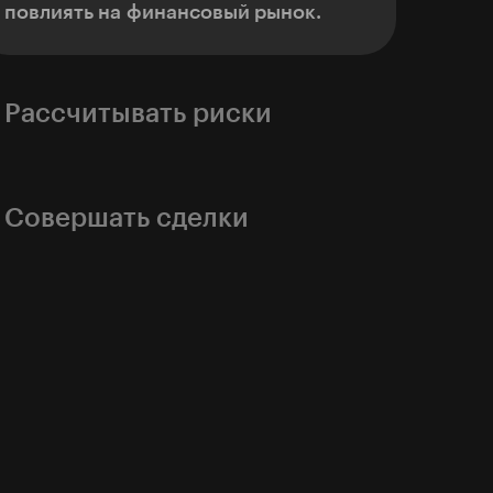
повлиять на финансовый рынок.
Рассчитывать риски
Просчитывать потенциальную
прибыль и убытки от сделок, чтобы
торговать в плюс.
Совершать сделки
Покупать, когда актив дешёвый,
и продавать, когда он дорогой,
и благодаря этому выходить в плюс.