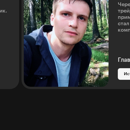
Чере
ик.
трей
прим
стал
комп
Гла
Ис