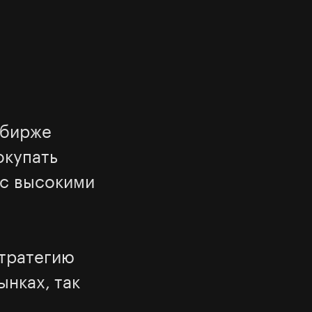
 бирже
окупать
 с высокими
стратегию
нках, так