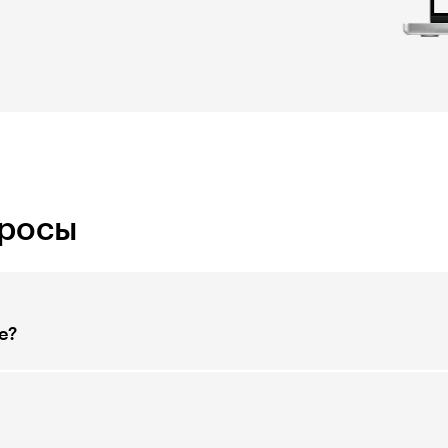
просы
е?