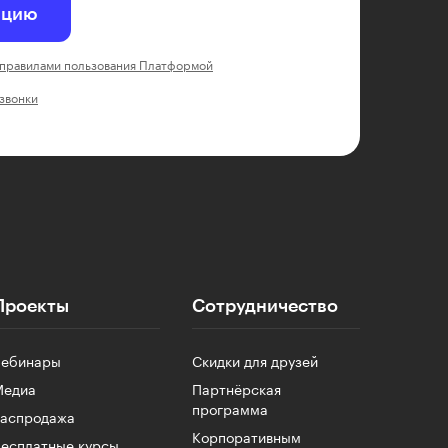
ацию
правилами пользования Платформой
 звонки
Проекты
Сотрудничество
Вебинары
Скидки для друзей
Медиа
Партнёрская
программа
Распродажа
Корпоративным
есплатные курсы