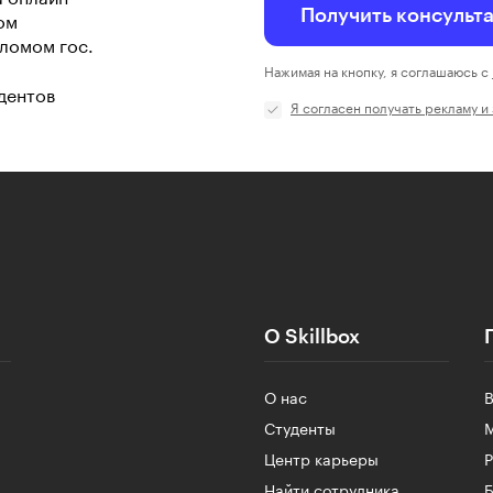
Получить консульт
ом
ломом гос.
Нажимая на кнопку, я соглашаюсь с
дентов
Я согласен получать рекламу и
О Skillbox
О нас
Студенты
Центр карьеры
Найти сотрудника
Б