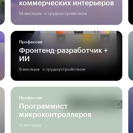
коммерческих интерьеров
14 месяцев
с трудоустройством
Профессия
Фронтенд-разработчик +
ИИ
9 месяцев
с трудоустройством
Профессия
Программист
микроконтролле­ров
12 месяцев