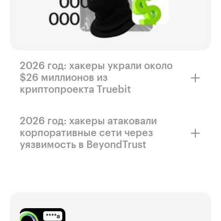
2026 год: хакеры украли около
$26 миллионов из
криптопроекта Truebit
Они воспользовались ошибкой в логике
смарт-контракта, которая позволяла
2026 год: хакеры атаковали
получать токены почти бесплатно
корпоративные сети через
и продавать их обратно. В результате проект
уязвимость в BeyondTrust
потерял более 20 млн долларов.
Злоумышленники проникли в корпоративные
сети, получили контроль над
инфраструктурой и запустили программы-
вымогатели.