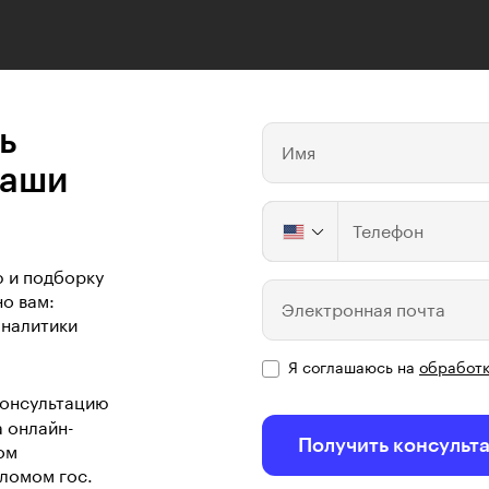
ь
Имя
ваши
Телефон
ю и подборку
о вам:
Электронная почта
аналитики
Я соглашаюсь на
обработк
консультацию
а онлайн-
Получить консульт
ом
ломом гос.