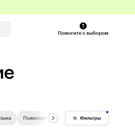
Помогите с выбором
ие
узыка
Психология
Цифровой колледж
Фильтры
Общее