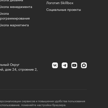
кола дизайна
Логотип Skillbox
Школа менеджмента
Социальные проекты
Школа
программирования
кола маркетинга
альный Округ
й, дом 24, строение 2,
персонализации сервисов и повышения удобства пользования
 использование, поменяйте настройки браузера.