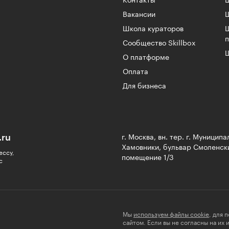
Контакты
Ш
Вакансии
Школа кураторов
Сообщество Skillbox
Ш
О платформе
Оплата
Для бизнеса
.ru
г. Москва, вн. тер. г. Муницип
Хамовники, бульвар Смоленски
ессу,
помещение 1/3
с
Мы
используем файлы cookie
, для 
сайтом. Если вы не согласны на их