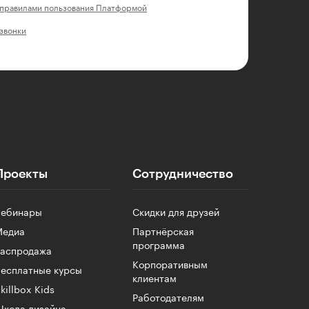
правилами пользования Платформой
 звонки
Проекты
Сотрудничество
Вебинары
Скидки для друзей
Медиа
Партнёрская
программа
Распродажа
Корпоративным
есплатные курсы
клиентам
killbox Kids
Работодателям