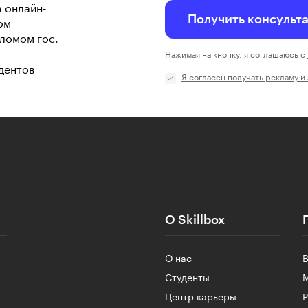
а онлайн-
Получить консульт
ом
ломом гос.
Нажимая на кнопку, я соглашаюсь с
дентов
Я согласен получать рекламу и
О Skillbox
О нас
Студенты
Центр карьеры