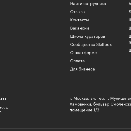
Найти сотрудника
Б
Отзывы
S
Контакты
Ш
Вакансии
Школа кураторов
Сообщество Skillbox
Ш
О платформе
Оплата
Для бизнеса
.ru
г. Москва, вн. тер. г. Муницип
Хамовники, бульвар Смоленски
ессу,
помещение 1/3
с