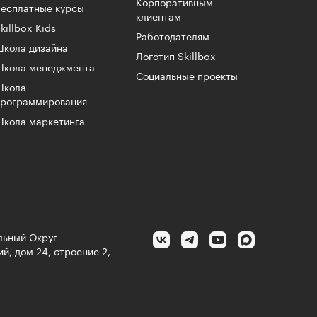
Корпоративным
есплатные курсы
клиентам
killbox Kids
Работодателям
кола дизайна
Логотип Skillbox
Школа менеджмента
Социальные проекты
Школа
программирования
кола маркетинга
альный Округ
й, дом 24, строение 2,