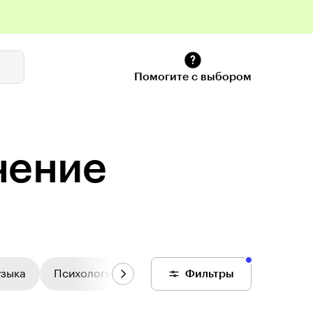
Помогите с выбором
учение
узыка
Психология
Цифровой колледж
Фильтры
Общее