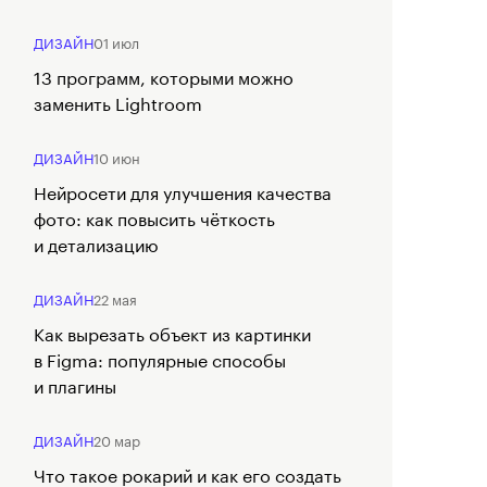
ДИЗАЙН
01 июл
13 программ, которыми можно
заменить Lightroom
ДИЗАЙН
10 июн
Самоучитель по Figma
Нейросети для улучшения качества
фото: как повысить чёткость
и детализацию
ДИЗАЙН
22 мая
Как вырезать объект из картинки
в Figma: популярные способы
и плагины
ДИЗАЙН
20 мар
Что такое рокарий и как его создать