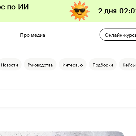
рс по ИИ
2 дня
02
:
0
Про медиа
Онлайн-курс
Новости
Руководства
Интервью
Подборки
Кейсы