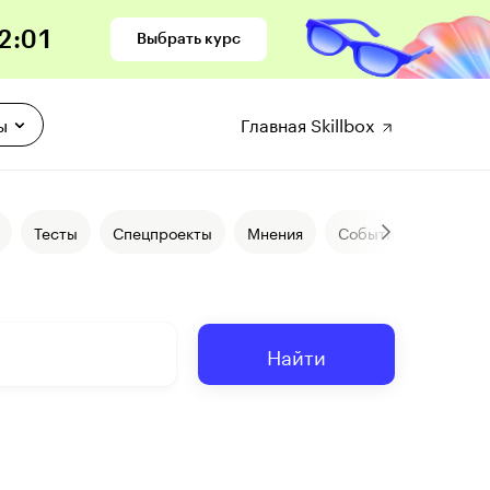
2
:
00
Выбрать курс
ы
Главная Skillbox
Тесты
Спецпроекты
Мнения
События
Истор
Найти