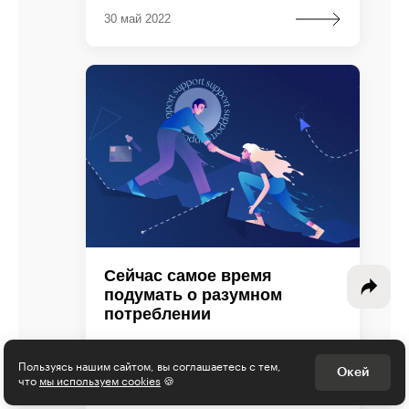
30 май 2022
Интересное - на почту!
Выберите тему рассылки
и получите 5 бесплатных курсов:
Дизайн
Программирование
Сейчас самое время
Разработка игр
подумать о разумном
потреблении
Психология, общество
Александра Санькова о личной
Менеджмент
Пользуясь нашим сайтом, вы соглашаетесь с тем,
безопасности и развитии в кризис.
Окей
что
мы используем cookies
🍪
Маркетинг