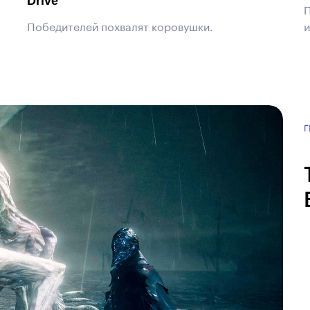
Drive
П
Победителей похвалят коровушки.
и
Г