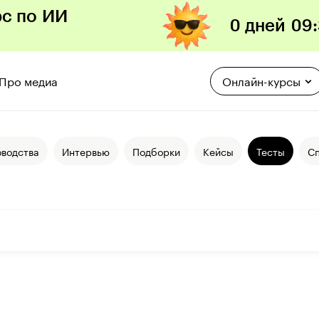
рс по ИИ
0 дней
09
:
Про медиа
Онлайн-курсы
оводства
Интервью
Подборки
Кейсы
Тесты
С