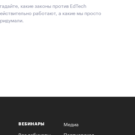
гадайте, какие законы против EdTech
ействительно работают, а какие мы просто
ридумали.
Медиа
ВЕБИНАРЫ
Все вебинары
Партнерская