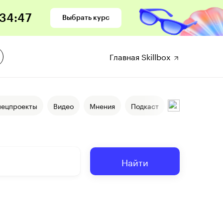
34
:
46
Выбрать курс
Главная Skillbox
пецпроекты
Видео
Мнения
Подкаст
События
Найти