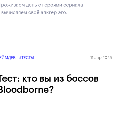
роживаем день с героями сериала
 вычисляем своё альтер эго.
ЕЙМДЕВ
#ТЕСТЫ
11 апр 2025
Тест: кто вы из боссов
Bloodborne?