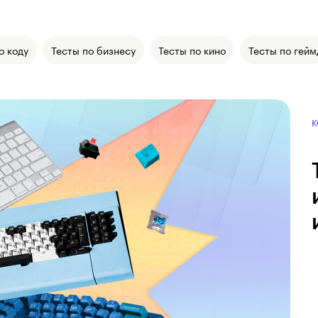
о коду
Тесты по бизнесу
Тесты по кино
Тесты по гейм
К