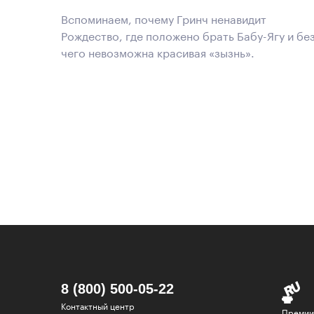
Вспоминаем, почему Гринч ненавидит
Рождество, где положено брать Бабу-Ягу и бе
чего невозможна красивая «зызнь».
8 (800) 500-05-22
Контактный центр
Премии