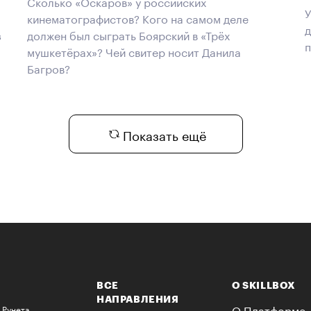
Сколько «Оскаров» у российских
У
кинематографистов? Кого на самом деле
д
з
должен был сыграть Боярский в «Трёх
п
мушкетёрах»? Чей свитер носит Данила
Багров?
Показать ещё
ВСЕ
О SKILLBOX
НАПРАВЛЕНИЯ
О Платформе
 Рунета