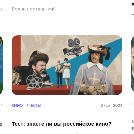
ук
Волна ностальгии!
П
E
24
КИНО
#ТЕСТЫ
27 авг 2024
е
Тест: знаете ли вы российское кино?