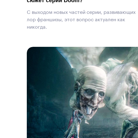
сюжет серии Doom?
С выходом новых частей серии, развивающих
лор франшизы, этот вопрос актуален как
никогда.