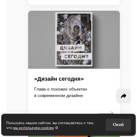
Интересное - на почту!
Выберите тему рассылки
и получите 5 бесплатных курсов:
Дизайн
«Дизайн сегодня»
Программирование
Глава о похожих объектах
Разработка игр
в современном дизайне.
Психология, общество
24 ноя 2021
Менеджмент
Пользуясь нашим сайтом, вы соглашаетесь с тем,
Окей
что
мы используем cookies
🍪
Маркетинг