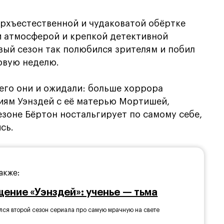
ерхъестественной и чудаковатой обёртке
й атмосферой и крепкой детективной
ый сезон так полюбился зрителям и побил
ервую неделю.
его они и ожидали: больше хоррора
иям Уэнздей с её матерью Мортишей,
езоне Бёртон ностальгирует по самому себе,
сь.
акже:
ение «Уэнздей»: ученье — тьма
лся второй сезон сериала про самую мрачную на свете