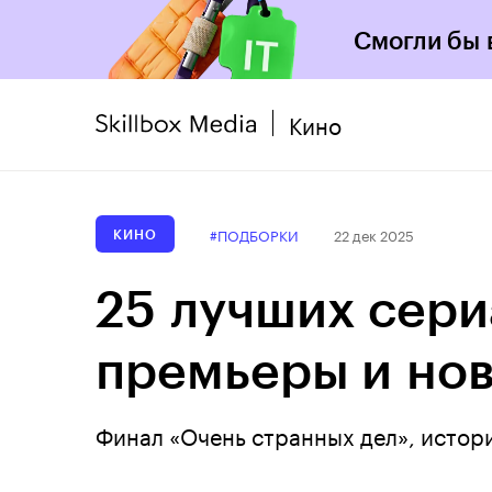
Смогли бы 
Кино
#ПОДБОРКИ
22 дек 2025
КИНО
25 лучших сери
премьеры и но
Финал «Очень странных дел», истор