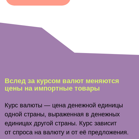
Оптимальный уровень
безработицы для
России — 3−4%.
У дефицита кадров много причин,
и компании борются с ним по-разному
Читать
И ЧТО СО ВСЕМ
ЭТИМ ДЕЛАТЬ?
Принять, что экономика, как и наше