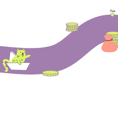
Период, когда экономический рост
снижается — экономика замедляется, —
называют
рецессией
.
Перед ростом и спадом часто происходит
застой. Этот застой называют
стагнацией
.
Период снижения экономического роста,
при котором цены быстро растут, а работы
мало, называют
стагфляцией
.