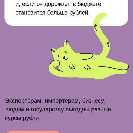
стратегии работают
Всё об акциях простыми словами: что
это за ценные бумаги и как на них
заработать
Как устроены облигации и сколько
на них можно заработать: ликбез для
инвесторов
ПИФы и БПИФы: стартовый гайд для
начинающего инвестора
Что такое брокерский счёт и что
о нём нужно знать тем, кто
инвестирует
Что такое ИИС-3, какие вычеты
по нему положены и как с ним
работать