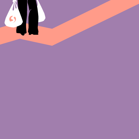
Мы привыкли измерять стоимость рубля
в отношении к доллару США. Доллар —
мировая резервная валюта; в ней
проходит большинство сделок
на международном рынке.
Поэтому, когда курс доллара меняется,
мы ощущаем это на себе. Если доллар
дорожает, это значит, что скоро подорожают
и товары из-за рубежа — например,
смартфоны. Если доллар дешевеет, это
значит, что цены на зарубежные товары
скоро могут снизиться — и можно будет
дешевле купить, например, ноутбук.