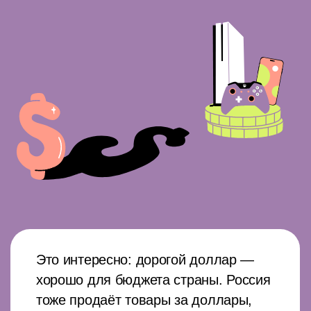
возрасте
Инвестиции для начинающих: с чего
начать и что изучить, чтобы получать
стабильный доход
Инвестиционный портфель: как его
собрать и какие бывают портфели
Что такое диверсификация и как она
помогает инвесторам и бизнесу
снижать риски
Во что инвестировать в 2025 году,
если вложения рассчитаны на год,
5 или 10 лет
7 способов получать пассивный доход
Инвестиции в недвижимость:
выгодно ли инвестировать, какие