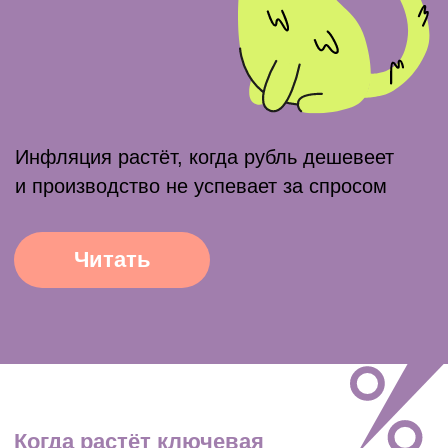
Экспортёрам, импортёрам, бизнесу,
людям и государству выгодны разные
курсы рубля
Читать
Вслед за уровнем безработицы
меняются зарплаты
Безработица — ситуация, при которой
трудоспособные люди не могут найти
работу. Росстат постоянно рассчитывает
уровень безработицы по
специальной
методике
.