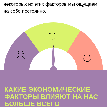
Инфляция растёт, когда рубль дешевеет
и производство не успевает за спросом
Читать
Когда растёт ключевая
ставка, дорожают кредиты
Ключевая ставка Банка России — это
процентная ставка, под которую
центральный банк страны выдаёт кредиты
коммерческим банкам. Меняя ключевую