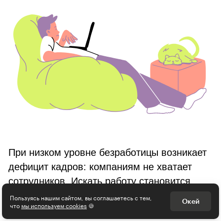
Интересное - на почту!
Выберите тему рассылки
и получите 5 бесплатных курсов:
Дизайн
Программирование
Разработка игр
Психология, общество
Менеджмент
Пользуясь нашим сайтом, вы соглашаетесь с тем,
Окей
что
мы используем cookies
🍪
Маркетинг