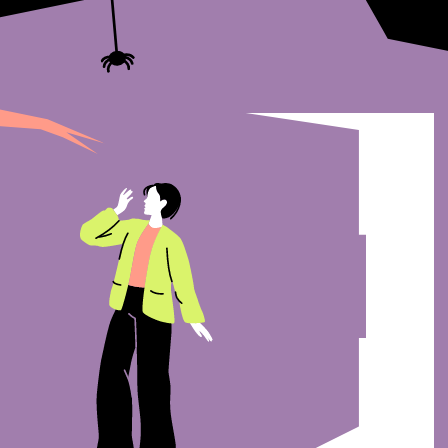
Но если хотя бы на базовом уровне
разобраться в экономике, можно понять,
почему цены растут, а зарплаты — нет,
почему кредиты дорожают, а рубль
дешевеет. А ещё определить, например,
когда будет выгоднее положить деньги
на депозит, в какой валюте хранить
сбережения, когда можно брать кредит,
а когда не стоит этого делать.