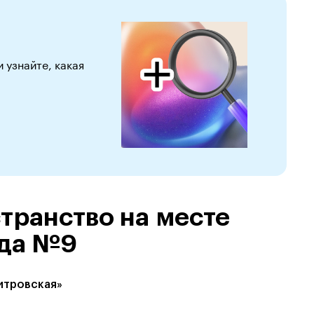
узнайте, какая
транство на месте
ода №9
митровская»