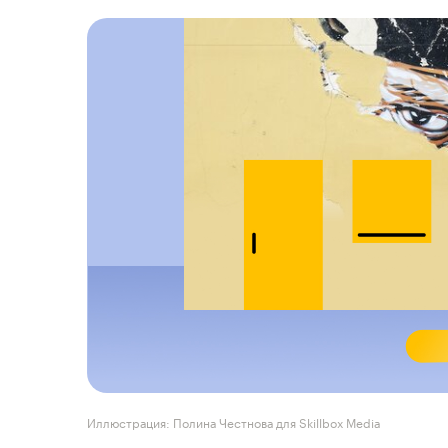
Иллюстрация: Полина Честнова для Skillbox Media