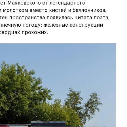
рет Маяковского от легендарного
м молотком вместо кистей и баллончиков.
тен пространства появилась цитата поэта,
олнечную погоду: железные конструкции
 сердцах прохожих.