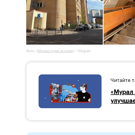
Фото: «
Москва годам не верит
» / Telegram
Читайте т
«Мурал 
улучшае