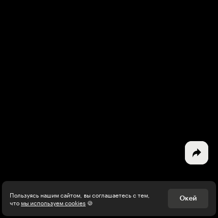
Интересное - на почту!
Выберите тему рассылки
и получите 5 бесплатных курсов:
Дизайн
Программирование
Разработка игр
Психология, общество
Менеджмент
Пользуясь нашим сайтом, вы соглашаетесь с тем,
Окей
что
мы используем cookies
🍪
Маркетинг