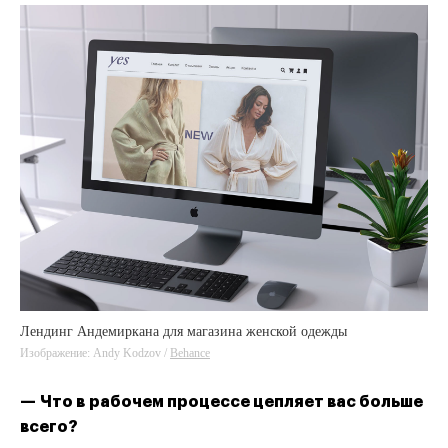
Лендинг Андемиркана для магазина женской одежды
Изображение: Andy Kodzov /
Behance
Behance
Behance
— Что в рабочем процессе цепляет вас больше
всего?