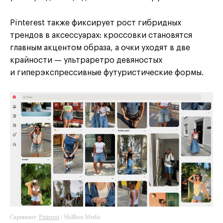
Pinterest также фиксирует рост гибридных
трендов в
аксессуарах: кроссовки становятся
главным акцентом образа, а
очки уходят в
две
крайности
— ультраретро девяностых
и
гиперэкспрессивные футуристические формы.
Скриншот:
Pinterest
/ Skillbox Media