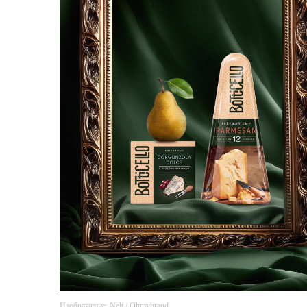
Изображение:
Nelt
/ Ohmybrand