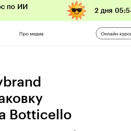
рс по ИИ
2 дня
05
:
5
Про медиа
Онлайн-курс
ybrand
аковку
 Botticello