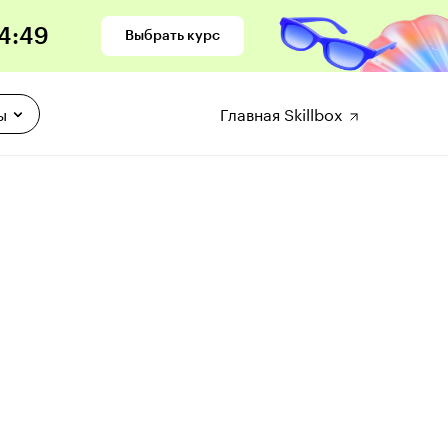
4
:
47
Выбрать курс
ы
Главная Skillbox