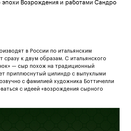
 эпохи Возрождения и работами Сандро
роизводят в России по итальянским
т сразу к двум образам. С итальянского
чонок» — сыр похож на традиционный
ает приплюснутый цилиндр с выпуклыми
озвучно с фамилией художника Боттичелли
оваться с идеей «возрождения сырного