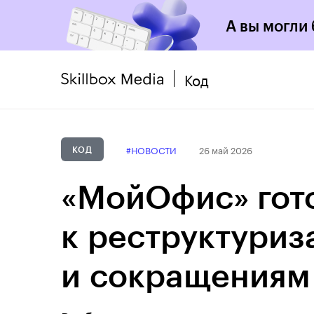
А вы могли
Код
#НОВОСТИ
26 май 2026
КОД
«МойОфис» гот
к реструктуриз
и сокращениям