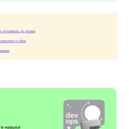
т отложить до осени
известно о сбое
чиков
те навыки