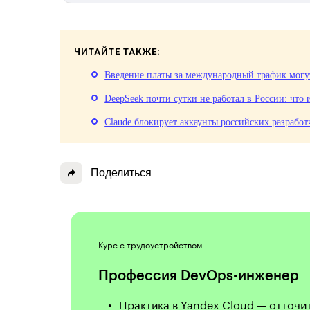
ЧИТАЙТЕ ТАКЖЕ:
Введение платы за международный трафик могу
DeepSeek почти сутки не работал в России: что 
Claude блокирует аккаунты российских разработ
Поделиться
Курс с трудоустройством
Профессия DevOps-инженер
Практика в Yandex Cloud — отточи