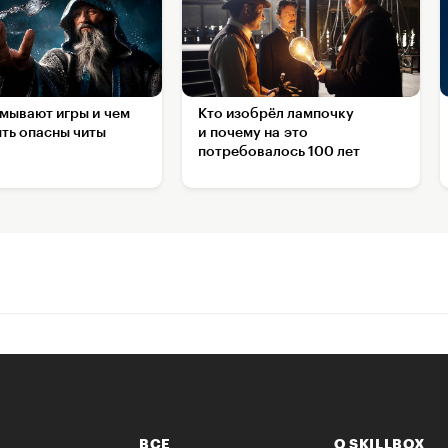
амывают игры и чем
Кто изобрёл лампочку
ыть опасны читы
и почему на это
потребовалось 100 лет
ВСЕ
О SKILLBOX