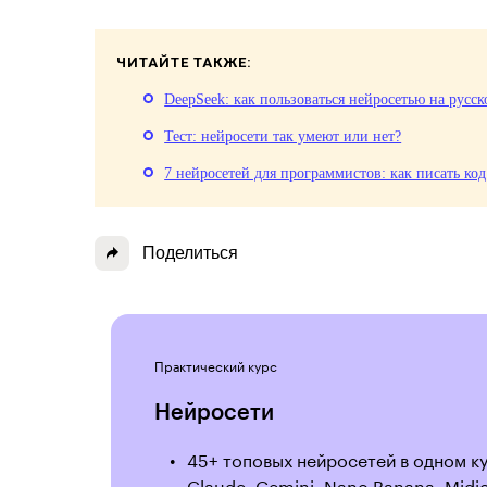
ЧИТАЙТЕ ТАКЖЕ:
DeepSeek: как пользоваться нейросетью на русс
Тест: нейросети так умеют или нет?
7 нейросетей для программистов: как писать ко
Поделиться
Практический курс
Нейросети
45+ топовых нейросетей в одном ку
Claude, Gemini, Nano Banana, Midjo