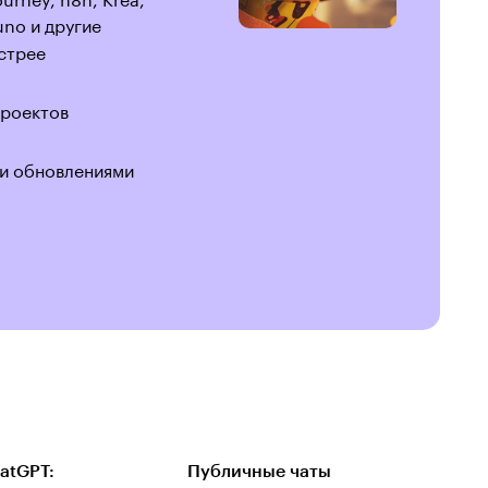
uno и другие
стрее
проектов
и обновлениями
atGPT:
Публичные чаты