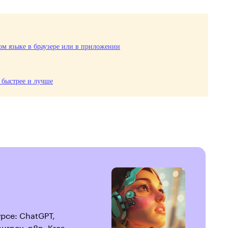
ком языке в браузере или в приложении
д быстрее и лучше
рсе: ChatGPT,
urney, n8n, Krea,