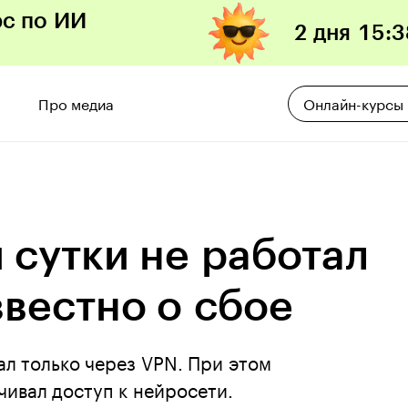
рс по ИИ
2 дня
15
:
3
Про медиа
Онлайн-курсы
 сутки не работал
звестно о сбое
ал только через VPN. При этом
чивал доступ к нейросети.