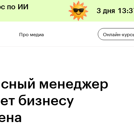
рс по ИИ
3 дня
13
:
3
Про медиа
Онлайн-курс
зисный менеджер
ает бизнесу
ена