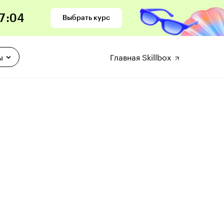
7
:
03
Выбрать курс
ы
Главная Skillbox