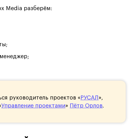
ox Media разберём:
ты;
менеджер;
ься руководитель проектов «
РУСАЛ
»,
«
Управление проектами
»
Пётр Орлов
.