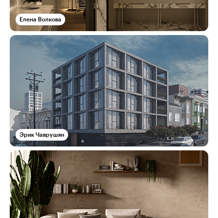
Елена Волкова
Эрик Чаврушян